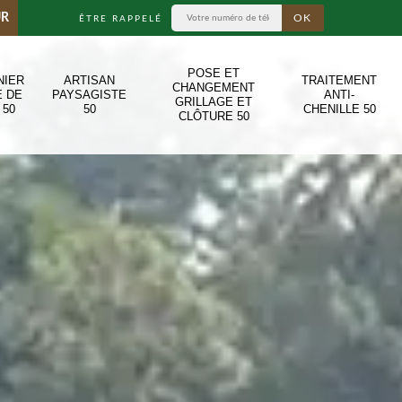
UR
ÊTRE RAPPELÉ
POSE ET
NIER
ARTISAN
TRAITEMENT
CHANGEMENT
E DE
PAYSAGISTE
ANTI-
GRILLAGE ET
 50
50
CHENILLE 50
CLÔTURE 50