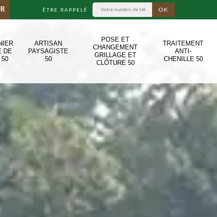
UR
ÊTRE RAPPELÉ
POSE ET
NIER
ARTISAN
TRAITEMENT
CHANGEMENT
E DE
PAYSAGISTE
ANTI-
GRILLAGE ET
 50
50
CHENILLE 50
CLÔTURE 50