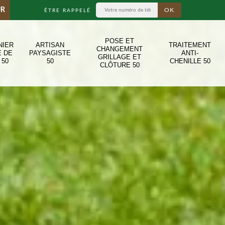
UR
ÊTRE RAPPELÉ
POSE ET
NIER
ARTISAN
TRAITEMENT
CHANGEMENT
E DE
PAYSAGISTE
ANTI-
GRILLAGE ET
 50
50
CHENILLE 50
CLÔTURE 50