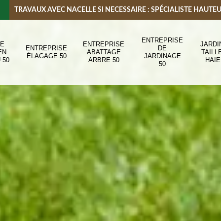
TRAVAUX AVEC NACELLE SI NECESSAIRE : SPÉCIALISTE HAUTE
ENTREPRISE
DE
ENTREPRISE
JARDI
ENTREPRISE
DE
EN
ABATTAGE
TAILL
ÉLAGAGE 50
JARDINAGE
 50
ARBRE 50
HAIE
50