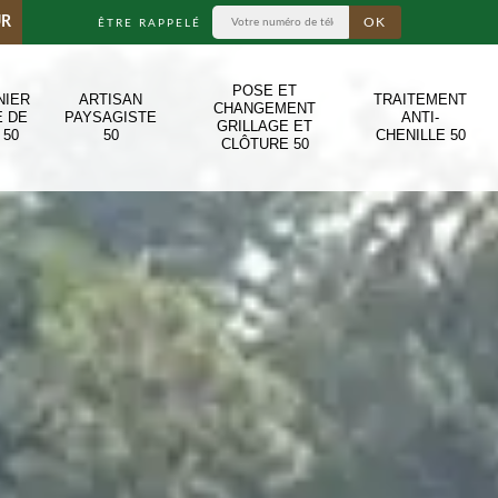
UR
ÊTRE RAPPELÉ
POSE ET
NIER
ARTISAN
TRAITEMENT
CHANGEMENT
E DE
PAYSAGISTE
ANTI-
GRILLAGE ET
 50
50
CHENILLE 50
CLÔTURE 50