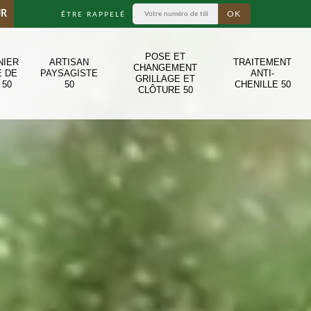
UR
ÊTRE RAPPELÉ
POSE ET
NIER
ARTISAN
TRAITEMENT
CHANGEMENT
E DE
PAYSAGISTE
ANTI-
GRILLAGE ET
 50
50
CHENILLE 50
CLÔTURE 50