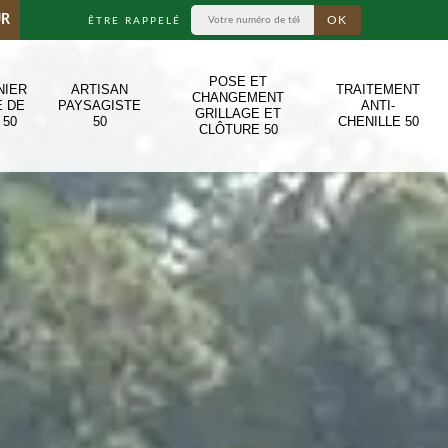
UR
ÊTRE RAPPELÉ
POSE ET
NIER
ARTISAN
TRAITEMENT
CHANGEMENT
E DE
PAYSAGISTE
ANTI-
GRILLAGE ET
 50
50
CHENILLE 50
CLÔTURE 50