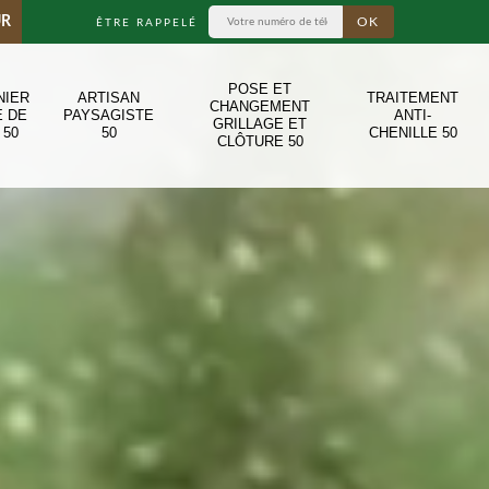
UR
ÊTRE RAPPELÉ
POSE ET
NIER
ARTISAN
TRAITEMENT
CHANGEMENT
E DE
PAYSAGISTE
ANTI-
GRILLAGE ET
 50
50
CHENILLE 50
CLÔTURE 50