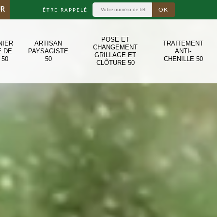
UR
ÊTRE RAPPELÉ
POSE ET
NIER
ARTISAN
TRAITEMENT
CHANGEMENT
E DE
PAYSAGISTE
ANTI-
GRILLAGE ET
 50
50
CHENILLE 50
CLÔTURE 50