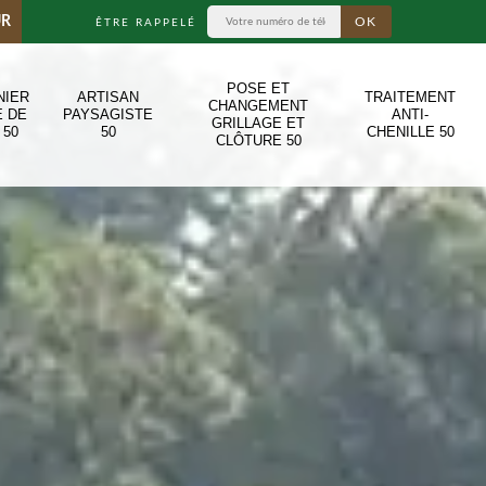
UR
ÊTRE RAPPELÉ
POSE ET
NIER
ARTISAN
TRAITEMENT
CHANGEMENT
E DE
PAYSAGISTE
ANTI-
GRILLAGE ET
 50
50
CHENILLE 50
CLÔTURE 50