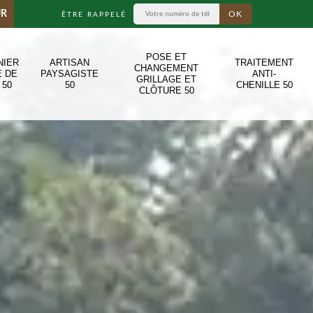
UR
ÊTRE RAPPELÉ
POSE ET
NIER
ARTISAN
TRAITEMENT
CHANGEMENT
E DE
PAYSAGISTE
ANTI-
GRILLAGE ET
 50
50
CHENILLE 50
CLÔTURE 50