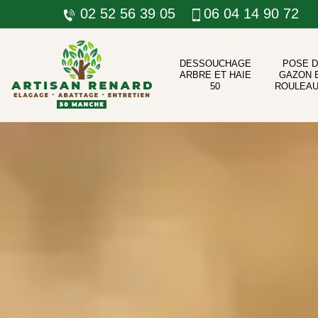
02 52 56 39 05
06 04 14 90 72
DESSOUCHAGE
POSE 
ARBRE ET HAIE
GAZON 
50
ROULEAU