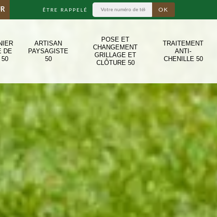
UR
ÊTRE RAPPELÉ
POSE ET
NIER
ARTISAN
TRAITEMENT
CHANGEMENT
E DE
PAYSAGISTE
ANTI-
GRILLAGE ET
 50
50
CHENILLE 50
CLÔTURE 50