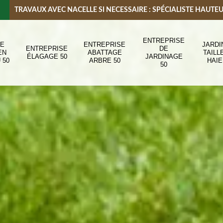
TRAVAUX AVEC NACELLE SI NECESSAIRE : SPÉCIALISTE HAUTE
ENTREPRISE
DE
ENTREPRISE
JARDI
ENTREPRISE
DE
EN
ABATTAGE
TAILL
ÉLAGAGE 50
JARDINAGE
 50
ARBRE 50
HAIE
50