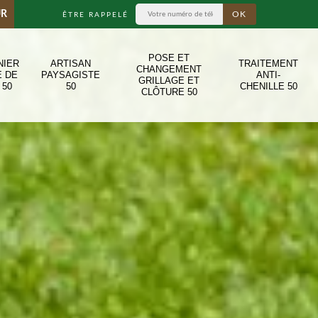
UR
ÊTRE RAPPELÉ
POSE ET
NIER
ARTISAN
TRAITEMENT
CHANGEMENT
E DE
PAYSAGISTE
ANTI-
GRILLAGE ET
 50
50
CHENILLE 50
CLÔTURE 50