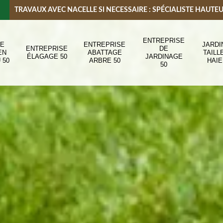
TRAVAUX AVEC NACELLE SI NECESSAIRE : SPÉCIALISTE HAUTE
ENTREPRISE
DE
ENTREPRISE
JARDI
ENTREPRISE
DE
EN
ABATTAGE
TAILL
ÉLAGAGE 50
JARDINAGE
 50
ARBRE 50
HAIE
50