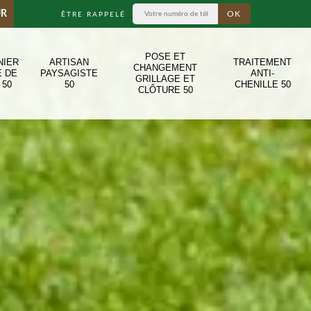
UR
ÊTRE RAPPELÉ
POSE ET
NIER
ARTISAN
TRAITEMENT
CHANGEMENT
E DE
PAYSAGISTE
ANTI-
GRILLAGE ET
 50
50
CHENILLE 50
CLÔTURE 50