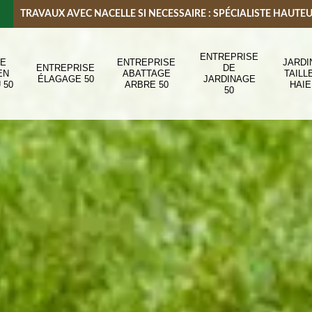
TRAVAUX AVEC NACELLE SI NECESSAIRE : SPÉCIALISTE HAUTE
ENTREPRISE
DE
ENTREPRISE
JARDI
ENTREPRISE
DE
EN
ABATTAGE
TAILL
ÉLAGAGE 50
JARDINAGE
 50
ARBRE 50
HAIE
50