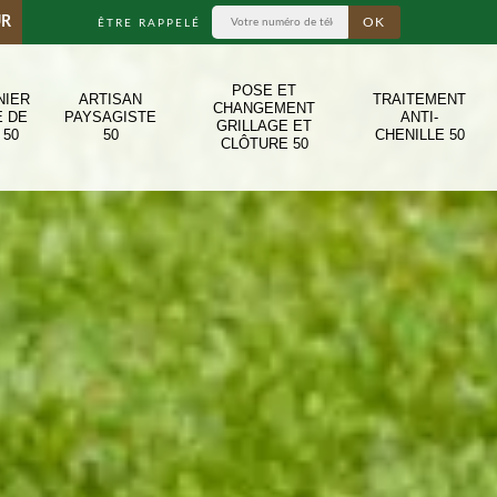
UR
ÊTRE RAPPELÉ
POSE ET
NIER
ARTISAN
TRAITEMENT
CHANGEMENT
E DE
PAYSAGISTE
ANTI-
GRILLAGE ET
 50
50
CHENILLE 50
CLÔTURE 50