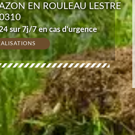
GAZON EN ROULEAU LESTRE
0310
4 sur 7j/7 en cas d'urgence
ÉALISATIONS