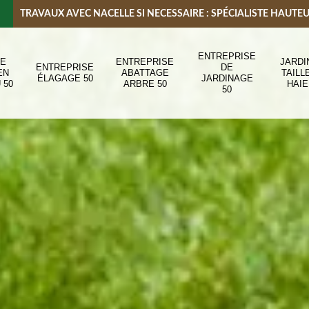
TRAVAUX AVEC NACELLE SI NECESSAIRE : SPÉCIALISTE HAUTE
ENTREPRISE
DE
ENTREPRISE
JARDI
ENTREPRISE
DE
EN
ABATTAGE
TAILL
ÉLAGAGE 50
JARDINAGE
 50
ARBRE 50
HAIE
50