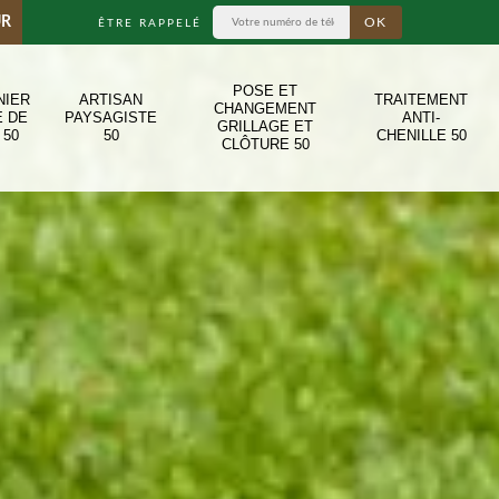
UR
ÊTRE RAPPELÉ
POSE ET
NIER
ARTISAN
TRAITEMENT
CHANGEMENT
E DE
PAYSAGISTE
ANTI-
GRILLAGE ET
 50
50
CHENILLE 50
CLÔTURE 50