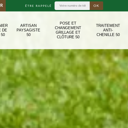
UR
ÊTRE RAPPELÉ
POSE ET
NIER
ARTISAN
TRAITEMENT
CHANGEMENT
E DE
PAYSAGISTE
ANTI-
GRILLAGE ET
 50
50
CHENILLE 50
CLÔTURE 50