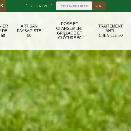
UR
ÊTRE RAPPELÉ
POSE ET
NIER
ARTISAN
TRAITEMENT
CHANGEMENT
E DE
PAYSAGISTE
ANTI-
GRILLAGE ET
 50
50
CHENILLE 50
CLÔTURE 50