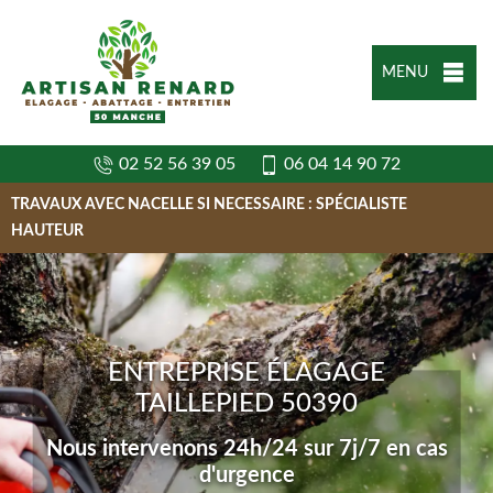
MENU
02 52 56 39 05
06 04 14 90 72
TRAVAUX AVEC NACELLE SI NECESSAIRE : SPÉCIALISTE
HAUTEUR
ENTREPRISE ÉLAGAGE
TAILLEPIED 50390
Nous intervenons 24h/24 sur 7j/7 en cas
d'urgence