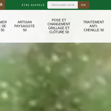
UR
ÊTRE RAPPELÉ
POSE ET
NIER
ARTISAN
TRAITEMENT
CHANGEMENT
E DE
PAYSAGISTE
ANTI-
GRILLAGE ET
 50
50
CHENILLE 50
CLÔTURE 50