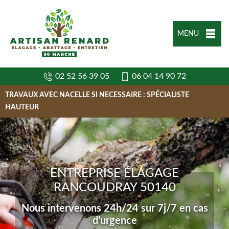
MENU
02 52 56 39 05
06 04 14 90 72
TRAVAUX AVEC NACELLE SI NECESSAIRE : SPÉCIALISTE
HAUTEUR
ENTREPRISE ÉLAGAGE
RANCOUDRAY 50140
Nous intervenons 24h/24 sur 7j/7 en cas
d'urgence