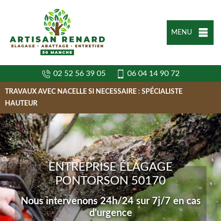
MENU
02 52 56 39 05
06 04 14 90 72
TRAVAUX AVEC NACELLE SI NECESSAIRE : SPÉCIALISTE
HAUTEUR
ENTREPRISE ÉLAGAGE
PONTORSON 50170
Nous intervenons 24h/24 sur 7j/7 en cas
d'urgence