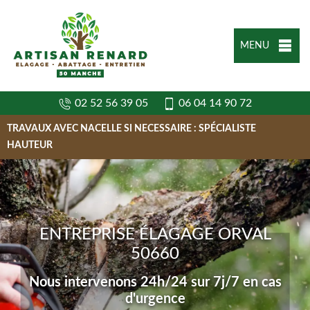
MENU
02 52 56 39 05
06 04 14 90 72
TRAVAUX AVEC NACELLE SI NECESSAIRE : SPÉCIALISTE
HAUTEUR
ENTREPRISE ÉLAGAGE ORVAL
50660
Nous intervenons 24h/24 sur 7j/7 en cas
d'urgence