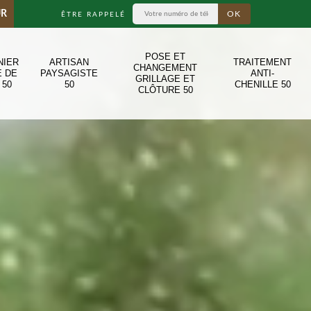
UR
ÊTRE RAPPELÉ
POSE ET
NIER
ARTISAN
TRAITEMENT
CHANGEMENT
E DE
PAYSAGISTE
ANTI-
GRILLAGE ET
 50
50
CHENILLE 50
CLÔTURE 50