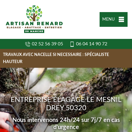
MENU
02 52 56 39 05
06 04 14 90 72
TRAVAUX AVEC NACELLE SI NECESSAIRE : SPÉCIALISTE
HAUTEUR
ENTREPRISE ÉLAGAGE LE MESNIL
DREY 50320
Nous intervenons 24h/24 sur 7j/7 en cas
d'urgence