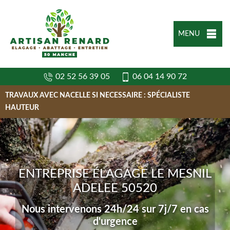
MENU
02 52 56 39 05
06 04 14 90 72
TRAVAUX AVEC NACELLE SI NECESSAIRE : SPÉCIALISTE
HAUTEUR
ENTREPRISE ÉLAGAGE LE MESNIL
ADELEE 50520
Nous intervenons 24h/24 sur 7j/7 en cas
d'urgence