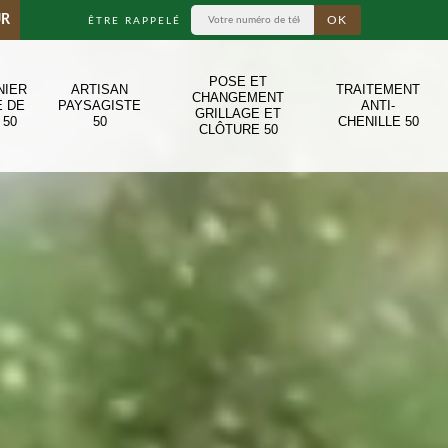
UR
ÊTRE RAPPELÉ
POSE ET
NIER
ARTISAN
TRAITEMENT
CHANGEMENT
E DE
PAYSAGISTE
ANTI-
GRILLAGE ET
 50
50
CHENILLE 50
CLÔTURE 50