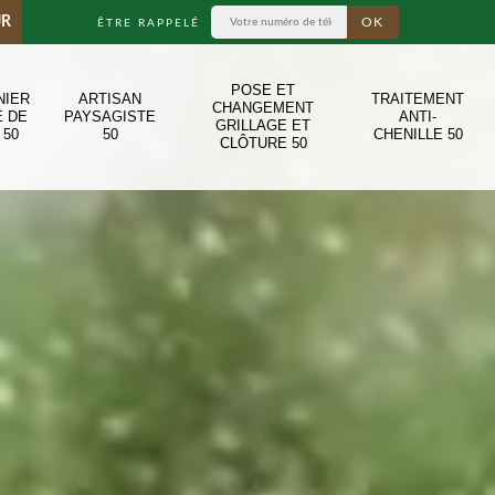
UR
ÊTRE RAPPELÉ
POSE ET
NIER
ARTISAN
TRAITEMENT
CHANGEMENT
E DE
PAYSAGISTE
ANTI-
GRILLAGE ET
 50
50
CHENILLE 50
CLÔTURE 50