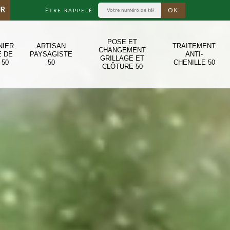
UR
ÊTRE RAPPELÉ
POSE ET
NIER
ARTISAN
TRAITEMENT
CHANGEMENT
E DE
PAYSAGISTE
ANTI-
GRILLAGE ET
 50
50
CHENILLE 50
CLÔTURE 50