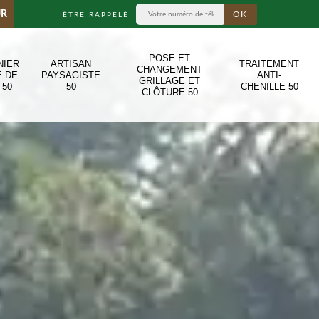
UR
ÊTRE RAPPELÉ
POSE ET
NIER
ARTISAN
TRAITEMENT
CHANGEMENT
E DE
PAYSAGISTE
ANTI-
GRILLAGE ET
 50
50
CHENILLE 50
CLÔTURE 50