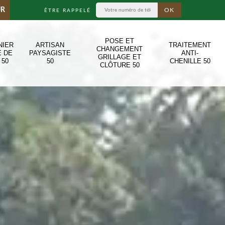
UR
ÊTRE RAPPELÉ
POSE ET
NIER
ARTISAN
TRAITEMENT
CHANGEMENT
E DE
PAYSAGISTE
ANTI-
GRILLAGE ET
 50
50
CHENILLE 50
CLÔTURE 50