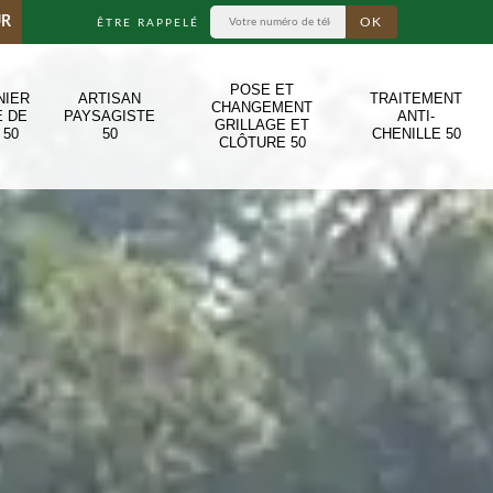
UR
ÊTRE RAPPELÉ
POSE ET
NIER
ARTISAN
TRAITEMENT
CHANGEMENT
E DE
PAYSAGISTE
ANTI-
GRILLAGE ET
 50
50
CHENILLE 50
CLÔTURE 50