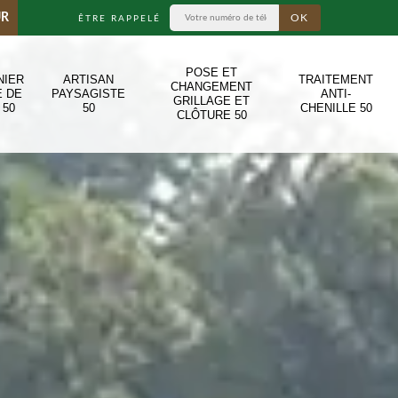
UR
ÊTRE RAPPELÉ
POSE ET
NIER
ARTISAN
TRAITEMENT
CHANGEMENT
E DE
PAYSAGISTE
ANTI-
GRILLAGE ET
 50
50
CHENILLE 50
CLÔTURE 50