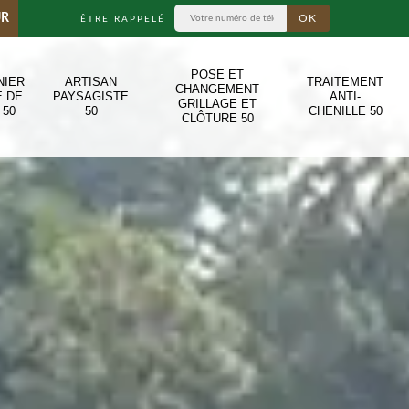
UR
ÊTRE RAPPELÉ
POSE ET
NIER
ARTISAN
TRAITEMENT
CHANGEMENT
E DE
PAYSAGISTE
ANTI-
GRILLAGE ET
 50
50
CHENILLE 50
CLÔTURE 50