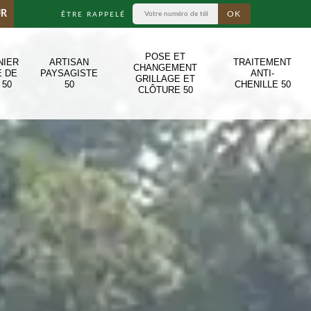
UR
ÊTRE RAPPELÉ
POSE ET
NIER
ARTISAN
TRAITEMENT
CHANGEMENT
E DE
PAYSAGISTE
ANTI-
GRILLAGE ET
 50
50
CHENILLE 50
CLÔTURE 50