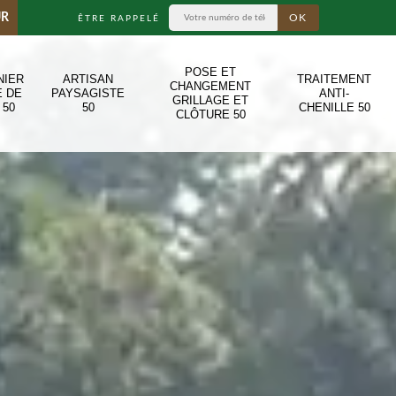
UR
ÊTRE RAPPELÉ
POSE ET
NIER
ARTISAN
TRAITEMENT
CHANGEMENT
E DE
PAYSAGISTE
ANTI-
GRILLAGE ET
 50
50
CHENILLE 50
CLÔTURE 50