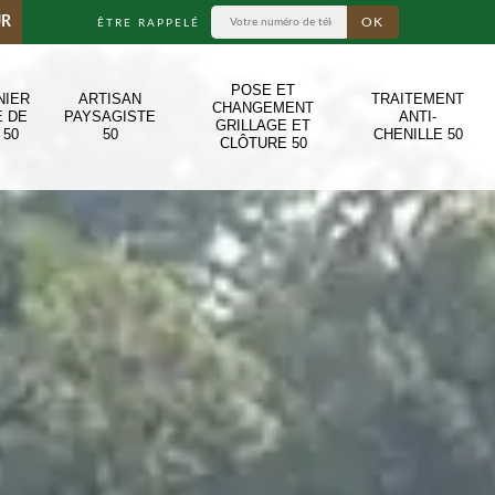
UR
ÊTRE RAPPELÉ
POSE ET
NIER
ARTISAN
TRAITEMENT
CHANGEMENT
E DE
PAYSAGISTE
ANTI-
GRILLAGE ET
 50
50
CHENILLE 50
CLÔTURE 50