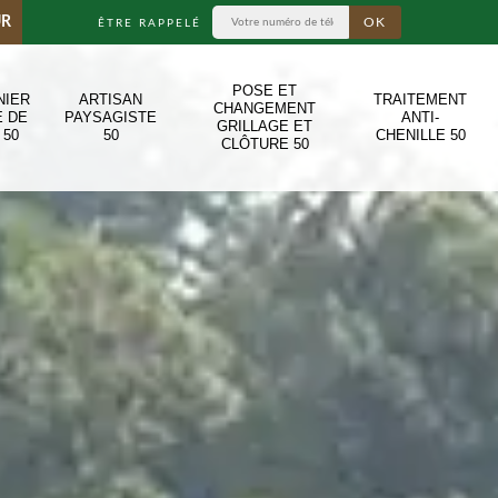
UR
ÊTRE RAPPELÉ
POSE ET
NIER
ARTISAN
TRAITEMENT
CHANGEMENT
E DE
PAYSAGISTE
ANTI-
GRILLAGE ET
 50
50
CHENILLE 50
CLÔTURE 50