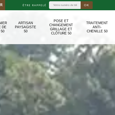
UR
ÊTRE RAPPELÉ
POSE ET
NIER
ARTISAN
TRAITEMENT
CHANGEMENT
E DE
PAYSAGISTE
ANTI-
GRILLAGE ET
 50
50
CHENILLE 50
CLÔTURE 50