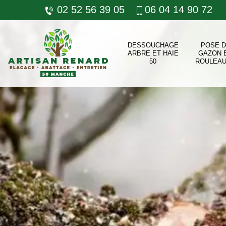
02 52 56 39 05
06 04 14 90 72
DESSOUCHAGE
POSE 
ARBRE ET HAIE
GAZON 
50
ROULEAU