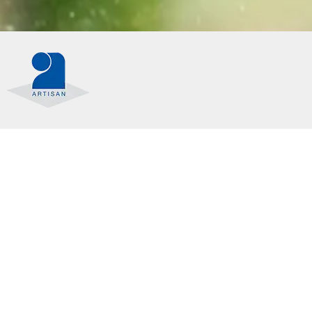
se élagage 50
Pose et changement grillage et