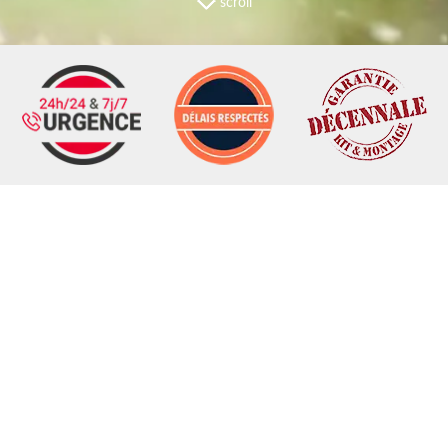
scroll
NOS SERVICES
Artisan paysagiste 50
Entrepri