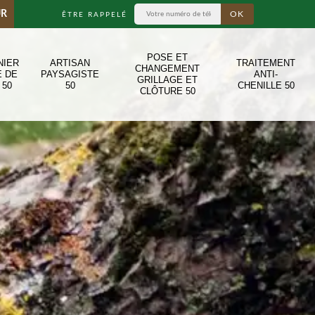
UR
ÊTRE RAPPELÉ
POSE ET
NIER
ARTISAN
TRAITEMENT
CHANGEMENT
E DE
PAYSAGISTE
ANTI-
GRILLAGE ET
 50
50
CHENILLE 50
CLÔTURE 50